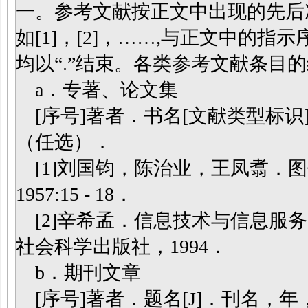
一。参考文献按正文中出现的先后
如[1]，[2]，……,与正文中的
均以“.”结束。各类参考文献条目
a．专著、论文集
[序号]著者．书名[文献类型标
（任选）．
[1]刘国钧，陈治业，王凤翥．图
1957:15 - 18．
[2]辛希孟．信息技术与信息服务
社会科学出版社，1994．
b．期刊文章
[序号]著者．题名[J]．刊名，年